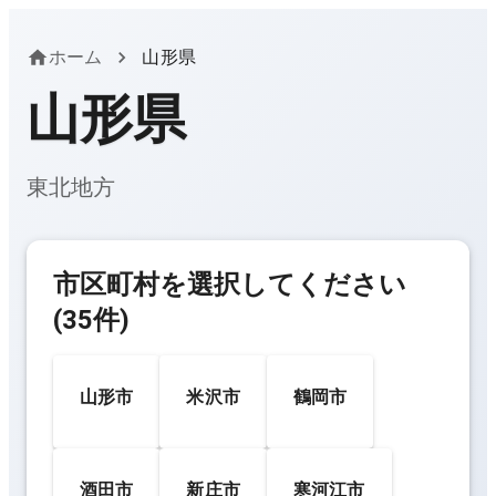
ホーム
山形県
山形県
東北
地方
市区町村を選択してください
(
35
件)
山形市
米沢市
鶴岡市
酒田市
新庄市
寒河江市