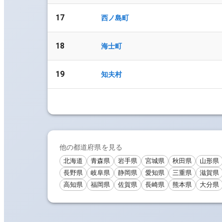
17
西ノ島町
18
海士町
19
知夫村
他の都道府県を見る
北海道
青森県
岩手県
宮城県
秋田県
山形県
長野県
岐阜県
静岡県
愛知県
三重県
滋賀県
高知県
福岡県
佐賀県
長崎県
熊本県
大分県