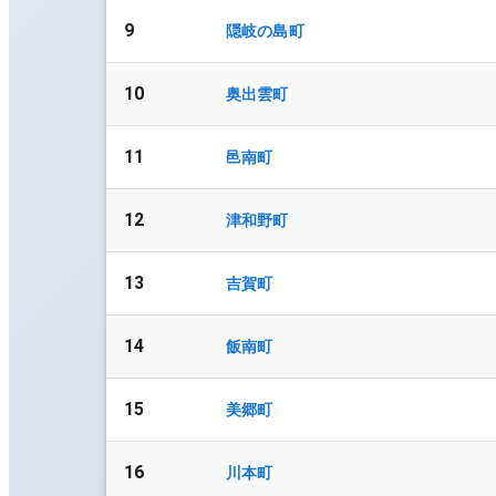
9
隠岐の島町
10
奥出雲町
11
邑南町
12
津和野町
13
吉賀町
14
飯南町
15
美郷町
16
川本町