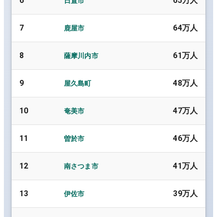
6
65万人
日置市
7
64万人
鹿屋市
8
61万人
薩摩川内市
9
48万人
屋久島町
10
47万人
奄美市
11
46万人
曽於市
12
41万人
南さつま市
13
39万人
伊佐市