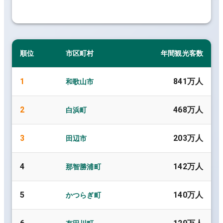
順位
市区町村
年間観光客数
1
841万人
和歌山市
2
468万人
白浜町
3
203万人
田辺市
4
142万人
那智勝浦町
5
140万人
かつらぎ町