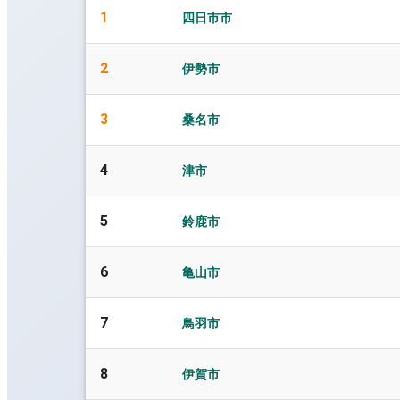
1
四日市市
2
伊勢市
3
桑名市
4
津市
5
鈴鹿市
6
亀山市
7
鳥羽市
8
伊賀市