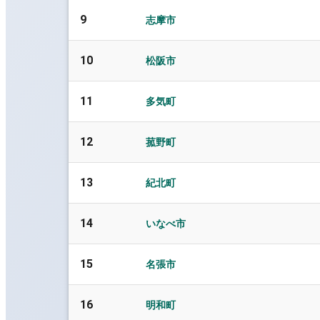
9
志摩市
10
松阪市
11
多気町
12
菰野町
13
紀北町
14
いなべ市
15
名張市
16
明和町