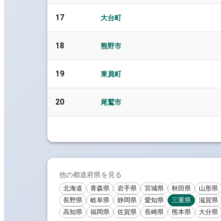
17
大台町
18
熊野市
19
東員町
20
尾鷲市
他の都道府県を見る
北海道
青森県
岩手県
宮城県
秋田県
山形県
長野県
岐阜県
静岡県
愛知県
三重県
滋賀県
高知県
福岡県
佐賀県
長崎県
熊本県
大分県