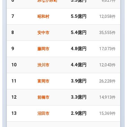
6
5.5億円
みなかみ町
9,627
件
7
5.5億円
昭和村
12,058
件
8
5.4億円
安中市
35,555
件
9
4.8億円
藤岡市
17,073
件
10
4.4億円
渋川市
12,043
件
11
3.9億円
富岡市
26,228
件
12
3.3億円
前橋市
14,913
件
13
2.9億円
沼田市
15,369
件