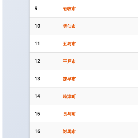
9
壱岐市
10
雲仙市
11
五島市
12
平戸市
13
諫早市
14
時津町
15
長与町
16
対馬市