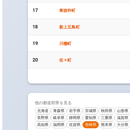
17
東彼杵町
18
新上五島町
19
川棚町
20
佐々町
他の都道府県を見る
北海道
青森県
岩手県
宮城県
秋田県
山形県
長野県
岐阜県
静岡県
愛知県
三重県
滋賀県
高知県
福岡県
佐賀県
長崎県
熊本県
大分県