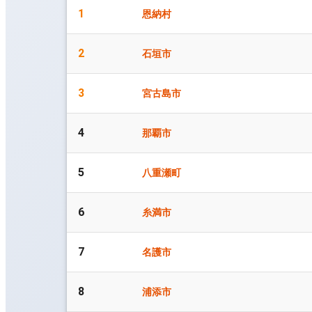
1
恩納村
2
石垣市
3
宮古島市
4
那覇市
5
八重瀬町
6
糸満市
7
名護市
8
浦添市