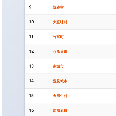
9
読谷村
10
大宜味村
11
竹富町
12
うるま市
13
南城市
14
豊見城市
15
今帰仁村
16
南風原町